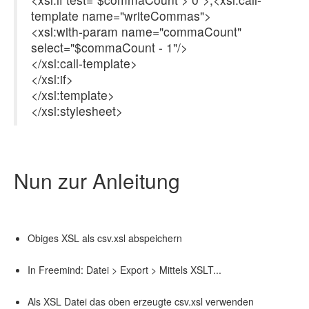
template name="writeCommas">
<xsl:with-param name="commaCount"
select="$commaCount - 1"/>
</xsl:call-template>
</xsl:if>
</xsl:template>
</xsl:stylesheet>
Nun zur Anleitung
Obiges XSL als csv.xsl abspeichern
In Freemind: Datei > Export > Mittels XSLT...
Als XSL Datei das oben erzeugte csv.xsl verwenden