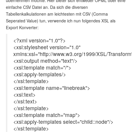
übernehmen möchte. Hier bieter sich entweder OPML oder eine
einfache CSV Datei an. Da sich die diversen
Tabellenkalkulationen am leichtesten mit CSV (Comma
Seperated Value) tun, verwende ich nun folgendes XSL als
Export Konverter:
<?xml version="1.0"?>
<xsl:stylesheet version="1.0"
xmlns:xsl="http://www.w3.org/1999/XSL/Transform
<xsl:output method="text"/>
<xsl:template match="/">
<xsl:apply-templates/>
</xsl:template>
<xsl:template name="linebreak">
<xsl:text>
</xsl:text>
</xsl:template>
<xsl:template match="map">
<xsl:apply-templates select="child::node"/>
</xsl:template>