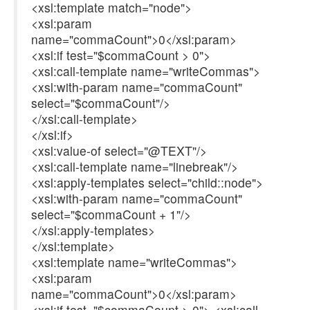
<xsl:template match="node">
<xsl:param
name="commaCount">0</xsl:param>
<xsl:if test="$commaCount > 0">
<xsl:call-template name="writeCommas">
<xsl:with-param name="commaCount"
select="$commaCount"/>
</xsl:call-template>
</xsl:if>
<xsl:value-of select="@TEXT"/>
<xsl:call-template name="linebreak"/>
<xsl:apply-templates select="child::node">
<xsl:with-param name="commaCount"
select="$commaCount + 1"/>
</xsl:apply-templates>
</xsl:template>
<xsl:template name="writeCommas">
<xsl:param
name="commaCount">0</xsl:param>
<xsl:if test="$commaCount > 0">,<xsl:call-