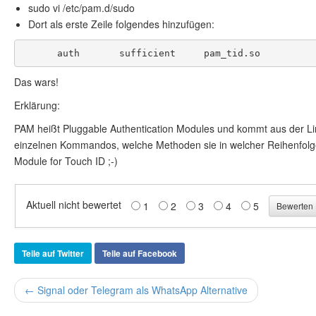
sudo vi /etc/pam.d/sudo
Dort als erste Zeile folgendes hinzufügen:
auth       sufficient     pam_tid.so
Das wars!
Erklärung:
PAM heißt Pluggable Authentication Modules und kommt aus der Linu
einzelnen Kommandos, welche Methoden sie in welcher Reihenfolge 
Module for Touch ID ;-)
Aktuell nicht bewertet
1
2
3
4
5
Teile auf Twitter
Teile auf Facebook
← Signal oder Telegram als WhatsApp Alternative