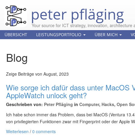
peter pfläging
Your source for ICT strategy, innovation, architecture 
ÜBERSICHT
LEISTUNGSPORTFOLIO
ÜBER MICH
V
Blog
Zeige Beiträge von August, 2023
Wie sorge ich dafür dass unter MacOS Ve
AppleWatch unlock geht?
Geschrieben von:
Peter Pfläging
in
Computer
,
Hacks
,
Open So
Ich habe schon immer das Problem, dass bei MacOS (Ventura 13.4)
von privilegierten Funktionen zwar mit Fingerprint oder der Apple
Weiterlesen
/
0 comments