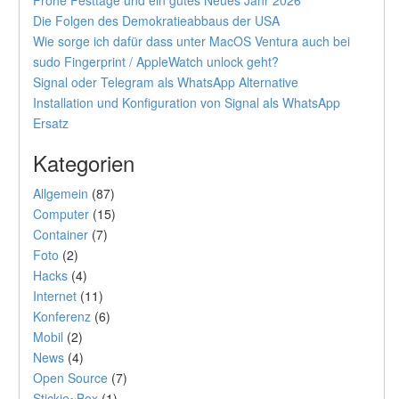
Frohe Festtage und ein gutes Neues Jahr 2026
Die Folgen des Demokratieabbaus der USA
Wie sorge ich dafür dass unter MacOS Ventura auch bei
sudo Fingerprint / AppleWatch unlock geht?
Signal oder Telegram als WhatsApp Alternative
Installation und Konfiguration von Signal als WhatsApp
Ersatz
Kategorien
Allgemein
(87)
Computer
(15)
Container
(7)
Foto
(2)
Hacks
(4)
Internet
(11)
Konferenz
(6)
Mobil
(2)
News
(4)
Open Source
(7)
Stickie~Box
(1)