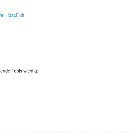
re - MacFixIt
.
ende Tools wichtig: