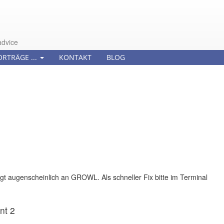
advice
ORTRÄGE ...
KONTAKT
BLOG
egt augenscheinlich an GROWL. Als schneller Fix bitte im Terminal
nt 2