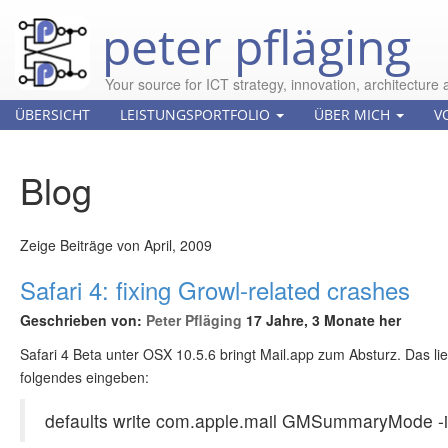
peter pfläging
Your source for ICT strategy, innovation, architecture 
ÜBERSICHT
LEISTUNGSPORTFOLIO
ÜBER MICH
V
Blog
Zeige Beiträge von April, 2009
Safari 4: fixing Growl-related crashes
Geschrieben von:
Peter Pfläging
17 Jahre, 3 Monate her
Safari 4 Beta unter OSX 10.5.6 bringt Mail.app zum Absturz. Das li
folgendes eingeben:
defaults write com.apple.mail GMSummaryMode -i