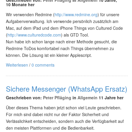
Geschrieben von:
Peter Pfläging
in
Allgemein
10 Jahre,
10 Monate her
Wir verwenden Redmine (
http://www.redmine.org
) für unsere
Aufgabenverwaltung. Ich verwende persönlich zusätzlich am
Mac, auf dem iPad und dem iPhone Things von Cultured Code
(
http://www.culturedcode.com
) als GTD Tool.
Nun habe ich schon lange nach einer Methode gesucht, die
Redmine ToDos komfortabel nach Things übernehmen zu
können. Die Lösung ist ein kleiner Applescript.
Weiterlesen
/
0 comments
Sichere Messenger (WhatsApp Ersatz)
Geschrieben von:
Peter Pfläging
in
Allgemein
11 Jahre her
Über dieses Thema haben jetzt schon viel Leute geschrieben.
Für mich sind dabei nicht nur der Faktor Sicherheit und
Verlässlichkeit entscheiden, sondern auch die Verfügbarkeit auf
den meisten Plattformen und die Bedienbarkeit.