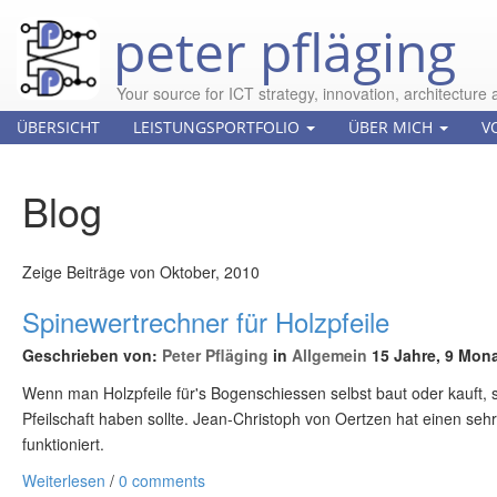
peter pfläging
Your source for ICT strategy, innovation, architecture 
ÜBERSICHT
LEISTUNGSPORTFOLIO
ÜBER MICH
V
Blog
Zeige Beiträge von Oktober, 2010
Spinewertrechner für Holzpfeile
Geschrieben von:
Peter Pfläging
in
Allgemein
15 Jahre, 9 Mona
Wenn man Holzpfeile für's Bogenschiessen selbst baut oder kauft, s
Pfeilschaft haben sollte. Jean-Christoph von Oertzen hat einen seh
funktioniert.
Weiterlesen
/
0 comments