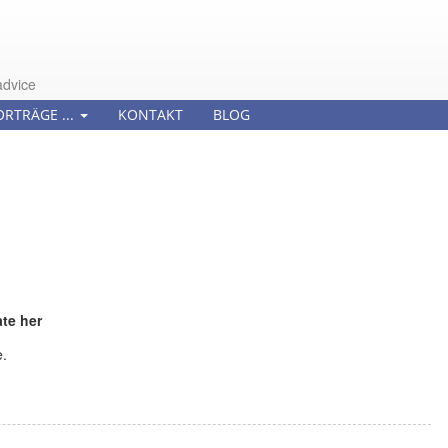
advice
ORTRÄGE ...
KONTAKT
BLOG
te her
e.