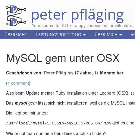
peter pfläging
Your source for ICT strategy, innovation, architecture 
ÜBERSICHT
LEISTUNGSPORTFOLIO
ÜBER MICH
V
MySQL gem unter OSX
Geschrieben von:
Peter Pfläging
17 Jahre, 11 Monate her
(
1 comment
)
Also beim Update meiner Ruby Installation unter Leopard (OSX) ist 
Das
mysql
gem
lässt sich nicht installieren, weil es die MySQL Instal
Die liegt bei mir unter:
bzw gibt es eine
/usr/local/mysql-5.0.51b-osx10.5-x86_64/
Wie bringt man nun gem bei, dieses auch zu finden?