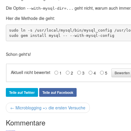
Die Option
geht nicht, warum auch immer
--with-mysql-dir=...
Hier die Methode die geht:
sudo ln -s /usr/local/mysql/bin/mysql_config /usr/lo
sudo gem install mysql -- --with-mysql-config
Schon geht's!
Aktuell nicht bewertet
1
2
3
4
5
Teile auf Twitter
Teile auf Facebook
← Microblogging => die ersten Versuche
Kommentare