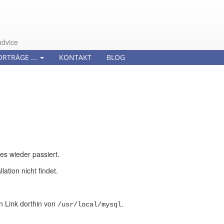
advice
ORTRÄGE ...
KONTAKT
BLOG
es wieder passiert.
lation nicht findet.
n Link dorthin von
.
/usr/local/mysql