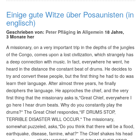
Einige gute Witze über Posaunisten (in
englisch)
Geschrieben von:
Peter Pfläging
in
Allgemein
18 Jahre,
3 Monate her
A missionary, on a very important trip in the depths of the jungles
of the Congo, comes upon a lost civilization, which strangely has
a deep connection with music. In fact, everywhere he went, he
heard in the distance the constant beat of drums. He decides to
try and convert these people, but the first thing he had to do was
learn their language. After almost three years, he finally
deciphers the language. He approches the chief, and the very
first thing that the missionary asks is,"Great Chief, everywhere I
go here I hear drum beats. Why do you constantly play the
drums?" The Great Chief respondes,"IF DRUMS STOP,
TERRIBLE DISASTER WILL OCCUR." The missionary,
somewhat puzzeled, asks,"Do you think that there will be a flood,
earthquake, disease, famine, what?" The Chief shakes his head