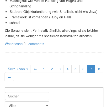
Mächtigkeit wie Perl im Handling von RegEx und
Stringhandling
Saubere Objektorientierung (wie Smalltalk, nicht wie Java)
Framework ist vorhanden (Ruby on Rails)
schnell
Die Sprache sieht Perl relativ ähnlich, allerdings ist sie leichter
lesbar, da sie weniger mit speziellen Konstrukten arbeiten.
Weiterlesen
/
0 comments
Seite 7 von 8
←
1
2
3
4
5
6
7
8
→