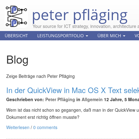
peter pfläging
Your source for ICT strategy, innovation, architecture 
ÜBERSICHT
LEISTUNGSPORTFOLIO
ÜBER MICH
V
Blog
Zeige Beiträge nach Peter Pfläging
In der QuickView in Mac OS X Text selek
Geschrieben von:
Peter Pfläging
in
Allgemein
12 Jahre, 5 Mona
Wem ist das nicht schon so gegangen, daß man in der QuickView unt
Dokument erst richtig öffnen musste?
Weiterlesen
/
0 comments