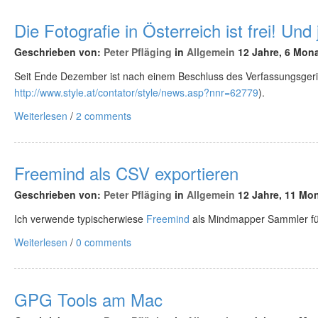
Die Fotografie in Österreich ist frei! Und j
Geschrieben von:
Peter Pfläging
in
Allgemein
12 Jahre, 6 Mona
Seit Ende Dezember ist nach einem Beschluss des Verfassungsgerich
http://www.style.at/contator/style/news.asp?nnr=62779
).
Weiterlesen
/
2 comments
Freemind als CSV exportieren
Geschrieben von:
Peter Pfläging
in
Allgemein
12 Jahre, 11 Mon
Ich verwende typischerwiese
Freemind
als Mindmapper Sammler fü
Weiterlesen
/
0 comments
GPG Tools am Mac