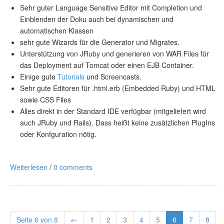
Sehr guter Language Sensitive Editor mit Completion und
Einblenden der Doku auch bei dynamischen und
automatischen Klassen
sehr gute Wizards für die Generator und Migrates.
Unterstützung von JRuby und generieren von WAR Files für
das Deployment auf Tomcat oder einen EJB Container.
Einige gute
Tutorials
und Screencasts.
Sehr gute Editoren für .html.erb (Embedded Ruby) und HTML
sowie CSS Files
Alles direkt in der Standard IDE verfügbar (mitgeliefert wird
auch JRuby und Rails). Dass heißt keine zusätzlichen PlugIns
oder Konfguration nötig.
Weiterlesen
/
0 comments
Seite 6 von 8
←
1
2
3
4
5
6
7
8